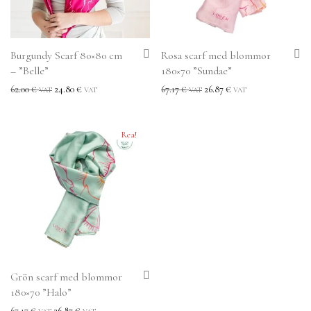
Burgundy Scarf 80×80 cm
Rosa scarf med blommor
– ”Belle”
180×70 ”Sundae”
62.00
€
24.80
€
67.17
€
26.87
€
VAT
VAT
VAT
VAT
Rea!
Grön scarf med blommor
180×70 ”Halo”
67.17
€
26.87
€