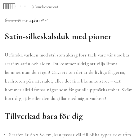
(
1
kundrecension)
Betygsatt
1
5.00
62.00
€
24.80
€
VAT
VAT
av 5 baserat på
kundrecension
Satin-silkeskalsduk med pioner
Utforska världen med stil som aldrig förr tack vare vår utsökta
scarf av satin och siden. Du kommer aldrig att vilja lämna
hemmet utan den igen! Oavsett om det är de livliga färgerna,
kvaliteten på materialet, eller det fina blommönstret – det
kommer alltid finnas något som fångar all uppmärksamhet. Skäm
bort dig själv eller den du gillar med något vackert!
Tillverkad bara för dig
Scarfen är 80 x 80 cm, kan passar väl till olika typer av outfits