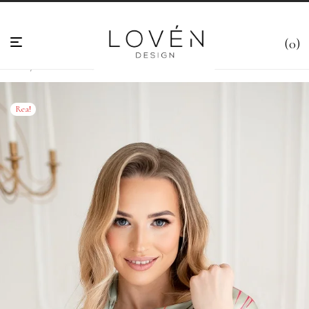
0
Hem
/
Scarves & Halsdukar
/
Scarf i presentask
/
Khaki Scarf 80×80 cm – ”Olive”
Rea!