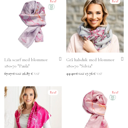
Rea!
Rea!
Lila scarf med blommor
Grå halsduk med blommor
180×70 ”Paula”
180×70 ”Silvia”
67.17
€
26.87
€
44.40
€
17.76
€
VAT
VAT
VAT
VAT
Rea!
Rea!