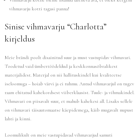
Vihmavarju kotile oleme lisanud laieneva ava, et oleks kergem
vihmavarju kotti tagasi panna!
Sinise vihmavarju “Charlotta”
kirjeldus
Meie brändi poolt disainitud suur ja must vastupidav vihmavari.
Toodetud vaid ümbertöödeldud ja keskkonnasõbralikest
materjalidest. Materjal on nii hallituskindel kui kvaliteetse
iseloomuga – hoiab värvi ja ei tuhmu. Antud vihmavarjul on tugev
raam ehitatud kahekordsest viiberklaasist. Tuule- ja vihmakindel.
Vihmavari on piisavalt suur, et mahub kahekesi all. Lisaks sellele
on vihmavari täisautomaatse käepidemega, käib mugavalt nupust
lahti ja kinni.
Loomulikult on meie vastupidavad vihmavarjud samuti