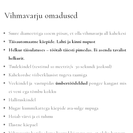
Vihmavarju omadused
Suure diameetriga 110cm piisav, et olla vihmavarju all kahekesi
Täisautomaatne käepide. Lahti ja kinni nupust
Helkur täisulatuses – töötab täiesti pimedas. Ei asenda tavalist
helkurit.
Tuulekindel (testitud 10 meetrit/s 30 sekundi jooksul)
Kahekordse viiberklaasist tugeva raamiga
Veekindel ja vastupidav
ümbertöödeldud
pongee kangast mis
ei veni ega tõmbu kokku
Hallituskindel
Mugav kummikattega käepide ava-sulge nupuga
Hoiab värvi ja ei tuhmu
Elastne käepael