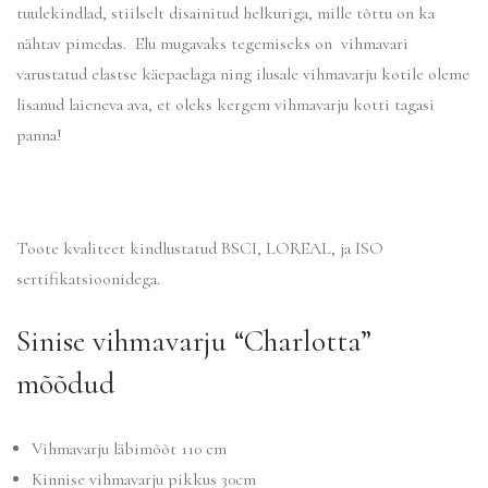
tuulekindlad, stiilselt disainitud helkuriga, mille tõttu on ka
nähtav pimedas. Elu mugavaks tegemiseks on vihmavari
varustatud elastse käepaelaga ning ilusale vihmavarju kotile oleme
lisanud laieneva ava, et oleks kergem vihmavarju kotti tagasi
panna!
Toote kvaliteet kindlustatud BSCI, LOREAL, ja ISO
sertifikatsioonidega.
Sinise vihmavarju “Charlotta”
mõõdud
Vihmavarju läbimõõt 110 cm
Kinnise vihmavarju pikkus 30cm