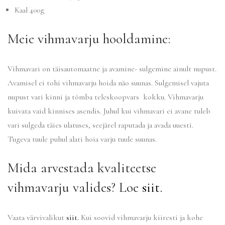
Kaal 400g
Meie vihmavarju hooldamine:
Vihmavari on täisautomaatne ja avamine- sulgemine ainult nupust.
Avamisel ei tohi vihmavarju hoida näo suunas. Sulgemisel vajuta
nupust vari kinni ja tõmba teleskoopvars kokku. Vihmavarju
kuivata vaid kinnises asendis. Juhul kui vihmavari ei avane tuleb
vari sulgeda täies ulatuses, seejärel raputada ja avada uuesti.
Tugeva tuule puhul alati hoia varju tuule suunas.
Mida arvestada kvaliteetse
vihmavarju valides? Loe
siit.
Vaata värvivalikut
siit.
Kui soovid vihmavarju kiiresti ja kohe