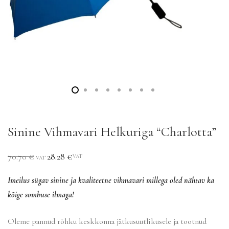
Sinine Vihmavari Helkuriga “Charlotta”
70.70
€
28.28
€
VAT
VAT
Imeilus sügav sinine ja kvaliteetne vihmavari millega oled nähtav ka
kõige sombuse ilmaga!
Oleme pannud rõhku keskkonna jätkusuutlikusele ja tootnud