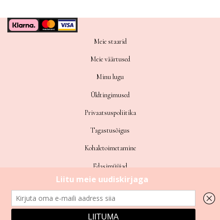
Meie staarid
Meie väärtused
Minu lugu
Üldtingimused
Privaatsuspoliitika
Tagastusõigus
Kohaletoimetamine
Edasimüüjad
Sitemap
©
2026
LOVÉN Design +3725685 1777 contact@lovendesign.eu