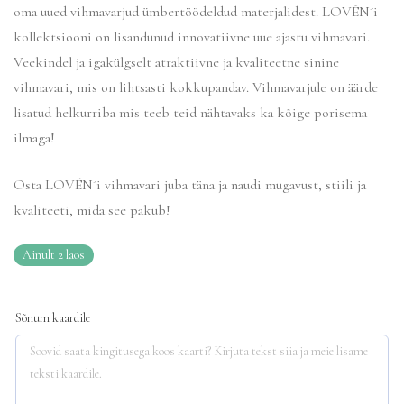
oma uued vihmavarjud ümbertöödeldud materjalidest. LOVÉN´i
kollektsiooni on lisandunud innovatiivne uue ajastu vihmavari.
Veekindel ja igakülgselt atraktiivne ja kvaliteetne sinine
vihmavari, mis on lihtsasti kokkupandav. Vihmavarjule on äärde
lisatud helkurriba mis teeb teid nähtavaks ka kõige porisema
ilmaga!
Osta LOVÉN´i vihmavari juba täna ja naudi mugavust, stiili ja
kvaliteeti, mida see pakub!
Ainult 2 laos
Sõnum kaardile