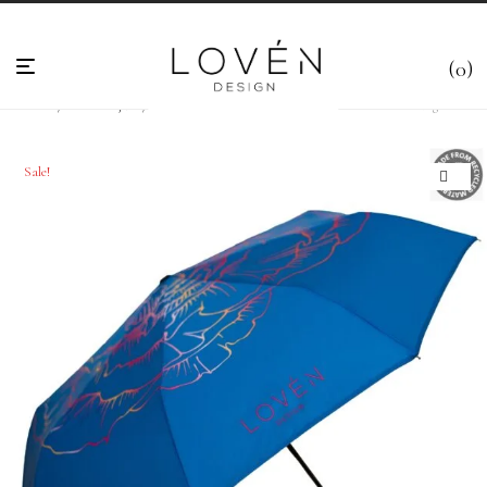
0
Esileht
/
Vihmavarjud
/
Vihmavarjud helkuriga ♻
/
Sinine Vihmavari Helkuriga “Charlotta”
Sale!