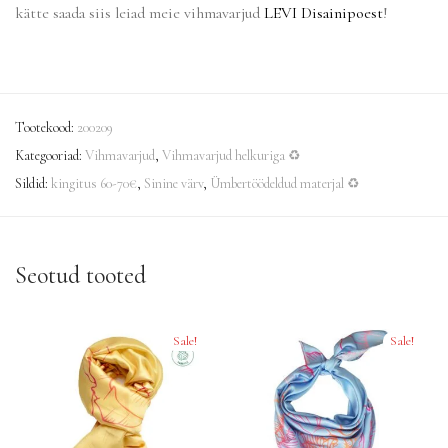
kätte saada siis leiad meie vihmavarjud
LEVI Disainipoest
!
Tootekood:
200209
Kategooriad:
Vihmavarjud
,
Vihmavarjud helkuriga ♻
Sildid:
kingitus 60-70€
,
Sinine värv
,
Ümbertöödeldud materjal ♻
Seotud tooted
Sale!
Sale!