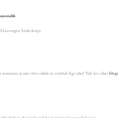
kunstnahk
d kartongist kinkekarpi
 armastust ja mis värvi rahakott tõmbab ligi raha? Tule loe edasi
blogi
lda üleliigsed visiitkaardid ja kviitungid oma rahakotist.