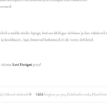
 esemed.
id eemalda niiske lapiga, kuivata üleliigse niiskuse ja lase rahakotil s
 ja hooldusest. Ajas ilmnevad kulumised ei ole toote defektid.
a olemas
Levi Designi
poes!
id
,
Väikesed rahakotid ♻
Sildid:
kingitus 40-50€
,
Kinkekarbis toode
,
Kliendi lem