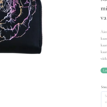
mi
va
Äärm
kaas
kaar
kaar
väik
La
Sõnu