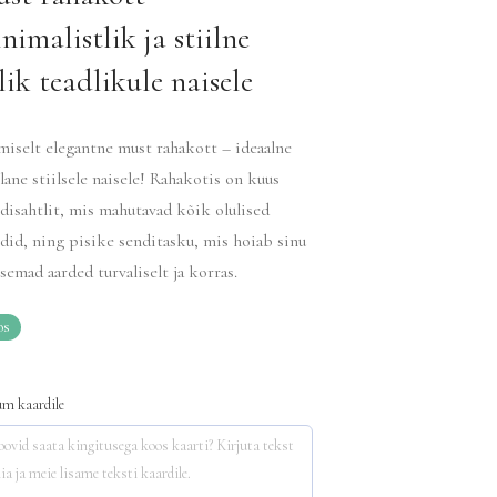
nimalistlik ja stiilne
lik teadlikule naisele
iselt elegantne must rahakott – ideaalne
lane stiilsele naisele! Rahakotis on kuus
disahtlit, mis mahutavad kõik olulised
did, ning pisike senditasku, mis hoiab sinu
semad aarded turvaliselt ja korras.
os
m kaardile