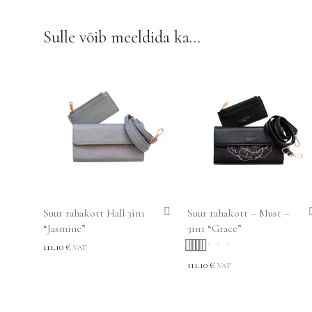
Sulle võib meeldida ka…
Suur rahakott Hall 3in1
Suur rahakott – Must –
“Jasmine”
3in1 “Grace”
111.10
€
VAT
Hinnanguga
111.10
€
VAT
5.00
/ 5