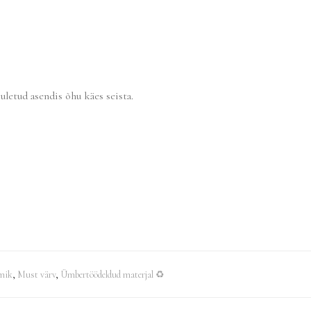
uletud asendis õhu käes seista.
mik
,
Must värv
,
Ümbertöödeldud materjal ♻