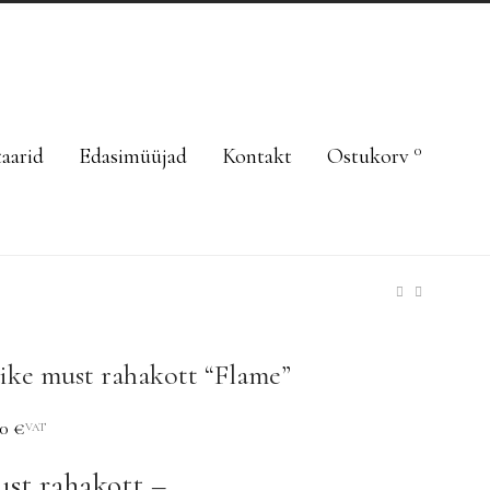
0
taarid
Edasimüüjad
Kontakt
Ostukorv
ike must rahakott “Flame”
50
€
VAT
st rahakott –