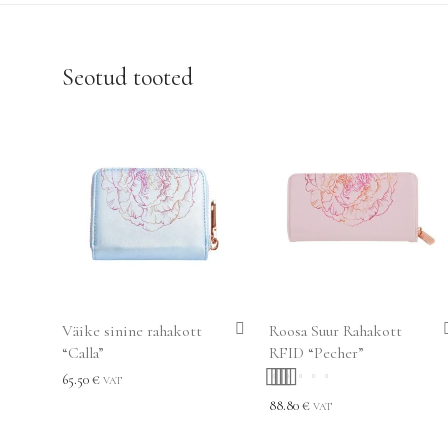
Seotud tooted
Väike sinine rahakott
Roosa Suur Rahakott
“Calla”
RFID “Pecher”
65.50
€
VAT
Hinnanguga
88.80
€
VAT
5.00
/ 5