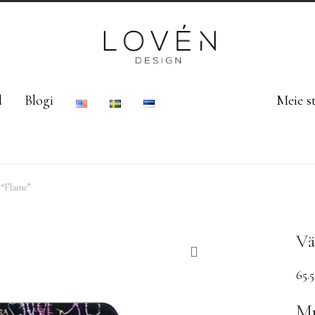
d
Blogi
Meie s
 “Flame”
Vä
65.
Mu