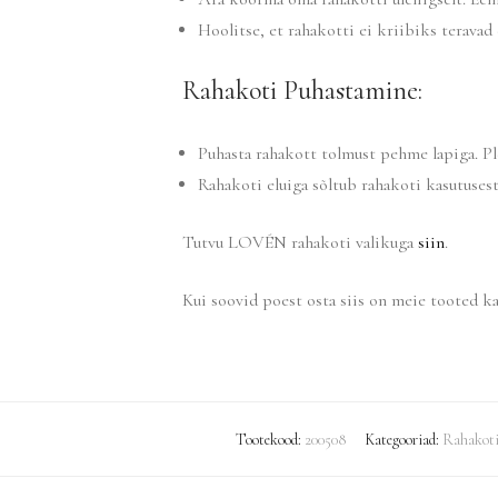
Hoolitse, et rahakotti ei kriibiks teravad
Rahakoti Puhastamine:
Puhasta rahakott tolmust pehme lapiga. Plek
Rahakoti eluiga sõltub rahakoti kasutusest
Tutvu LOVÉN rahakoti valikuga
siin
.
Kui soovid poest osta siis on meie tooted k
Tootekood:
200508
Kategooriad:
Rahakot