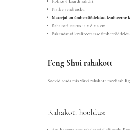
Kokku 6 kaardi sahtlit
Pisike senditasku
Materjal on ümbertöödeldud kvaliteetne 
Rahakoti suurus 11 x 8 x 2 cm
Pakendatud kvaliteetsesse ümbertöödeldu
Feng Shui rahakott
Soovid teada mis värvi rahakott meelitab ligi
Rahakoti hooldus:
Ära koorma oma rahakotti üleliigselt. Eema