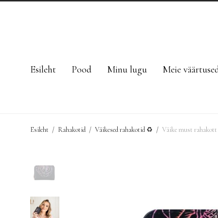
Esileht
Pood
Minu lugu
Meie väärtuse
Esileht
/
Rahakotid
/
Väikesed rahakotid ♻
/
Väike must rahakott