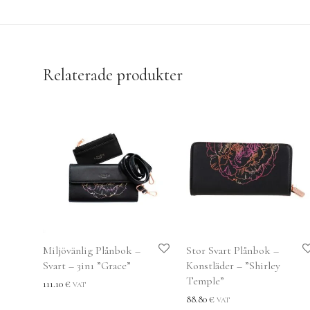
Relaterade produkter
Miljövänlig Plånbok –
Stor Svart Plånbok –
Svart – 3in1 ”Grace”
Konstläder – ”Shirley
Temple”
111.10
€
VAT
88.80
€
VAT