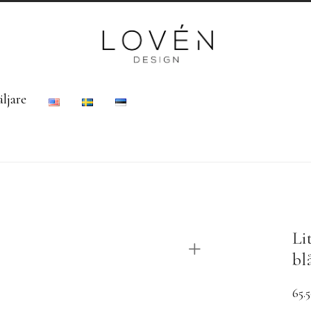
ljare
Li
bl
65.