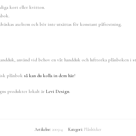
iga kort eller kvitton.
ånbok.
väskas axelrem och bör inte utsättas för konstant påfrestning.
ndduk, använd vid behov en våt handduk och lufttorka plånboken i st
gisk plånbok
så kan du kolla in dem här
!
gns produkter lokalt är
Levi Design
.
Artikelnr:
200514
Kategori:
Plånböcker