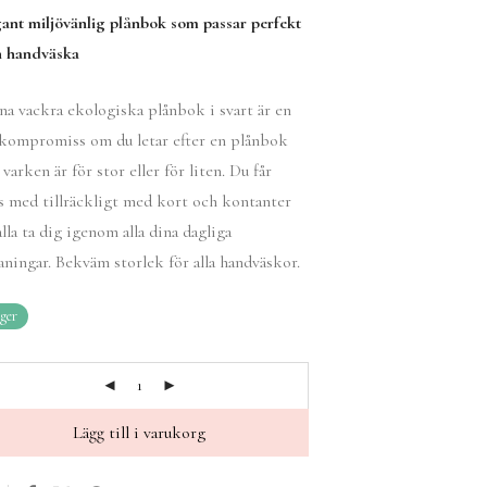
ant miljövänlig plånbok som passar perfekt
n handväska
a vackra ekologiska plånbok i svart är en
kompromiss om du letar efter en plånbok
varken är för stor eller för liten. Du får
s med tillräckligt med kort och kontanter
alla ta dig igenom alla dina dagliga
ningar. Bekväm storlek för alla handväskor.
ager
Lägg till i varukorg