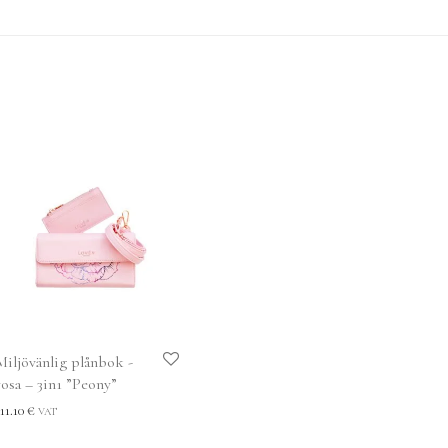
Miljövänlig plånbok -
rosa – 3in1 ”Peony”
111.10
€
VAT