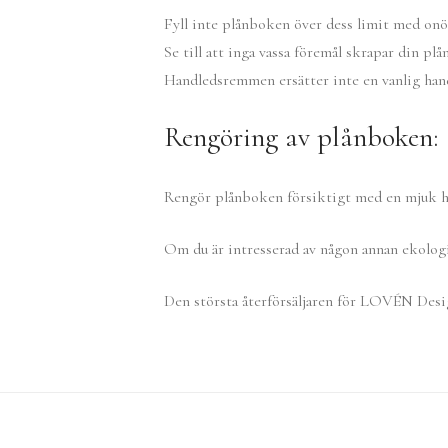
Fyll inte plånboken över dess limit med onöd
Se till att inga vassa föremål skrapar din pl
Handledsremmen ersätter inte en vanlig hand
Rengöring av plånboken:
Rengör plånboken försiktigt med en mjuk ha
Om du är intresserad av någon annan ekolo
Den största återförsäljaren för LOVÉN Desi