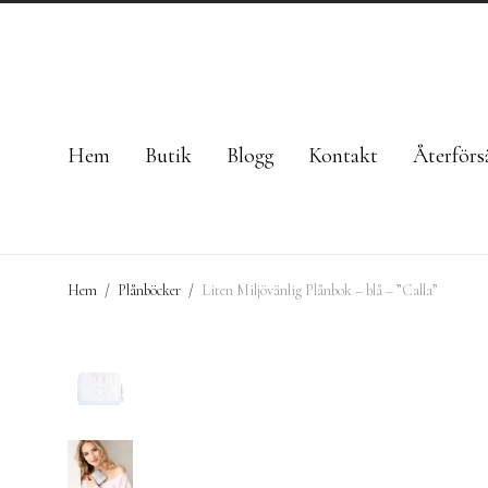
Hem
Butik
Blogg
Kontakt
Återförsä
Hem
/
Plånböcker
/
Liten Miljövänlig Plånbok – blå – ”Calla”