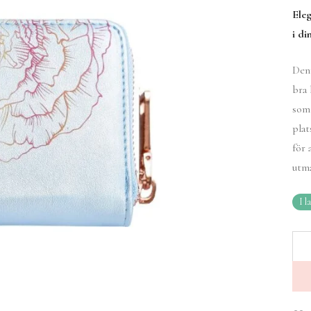
Eleg
i di
Denn
bra 
som 
plat
för 
utma
I l