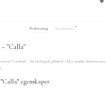
0
Beskrivning
Recensioner
 – ”Calla”
cessoar ”Carolina” – En ekologisk plånbok i blå i mindre dimensioner
r.
”Calla” egenskaper: