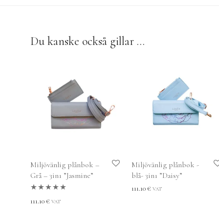
Du kanske också gillar …
Miljövänlig plånbok –
Miljövänlig plånbok -
Grå – 3in1 ”Jasmine”
blå- 3in1 ”Daisy”
111.10
€
VAT
Betygsatt
5.00
111.10
€
VAT
av 5