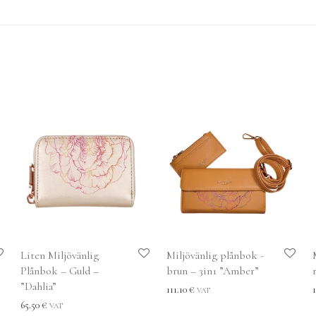
Liten Miljövänlig
Miljövänlig plånbok -
Plånbok – Guld –
brun – 3in1 ”Amber”
”Dahlia”
111.10
€
VAT
65.50
€
VAT