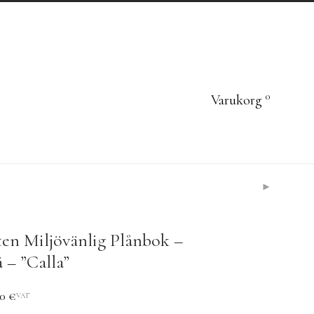
0
Varukorg
ten Miljövänlig Plånbok –
å – ”Calla”
50
€
VAT