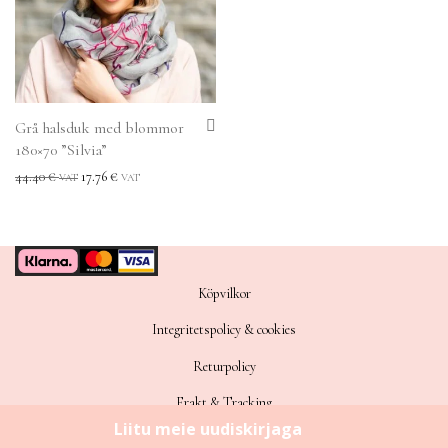
Grå halsduk med blommor
180×70 ”Silvia”
44.40
€
17.76
€
VAT
VAT
Köpvilkor
Integritetspolicy & cookies
Returpolicy
Frakt & Tracking
Sitemap