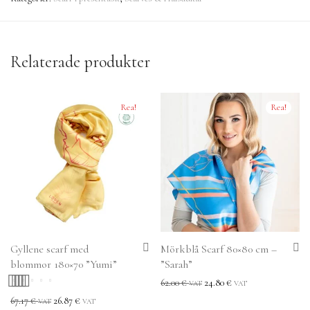
Relaterade produkter
Rea!
Rea!
Gyllene scarf med
Mörkblå Scarf 80×80 cm –
blommor 180×70 ”Yumi”
”Sarah”
62.00
€
24.80
€
VAT
VAT
Betygsatt
5.00
67.17
€
26.87
€
VAT
VAT