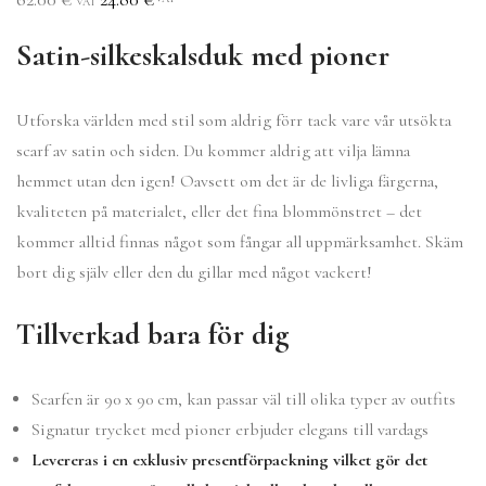
VAT
av 5 baserat på
kundrecension
Satin-silkeskalsduk med pioner
Utforska världen med stil som aldrig förr tack vare vår utsökta
scarf av satin och siden. Du kommer aldrig att vilja lämna
hemmet utan den igen! Oavsett om det är de livliga färgerna,
kvaliteten på materialet, eller det fina blommönstret – det
kommer alltid finnas något som fångar all uppmärksamhet. Skäm
bort dig själv eller den du gillar med något vackert!
Tillverkad bara för dig
Scarfen är 90 x 90 cm, kan passar väl till olika typer av outfits
Signatur trycket med pioner erbjuder elegans till vardags
Levereras i en exklusiv presentförpackning vilket gör det