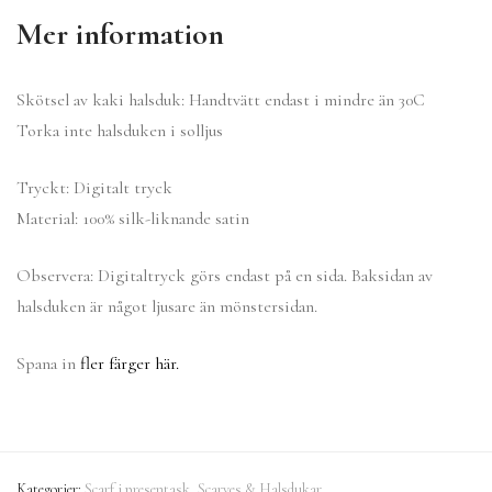
Mer information
Skötsel av kaki halsduk: Handtvätt endast i mindre än 30C
Torka inte halsduken i solljus
Tryckt: Digitalt tryck
Material: 100% silk-liknande satin
Observera: Digitaltryck görs endast på en sida. Baksidan av
halsduken är något ljusare än mönstersidan.
Spana in
fler färger här.
Kategorier:
Scarf i presentask
,
Scarves & Halsdukar