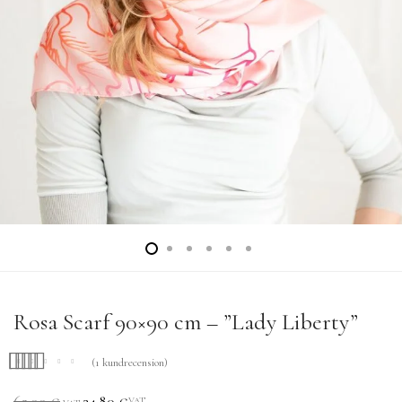
Rosa Scarf 90×90 cm – ”Lady Liberty”
(
1
kundrecension)
Betygsatt
1
5.00
62.00
€
24.80
€
VAT