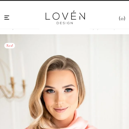
0
Hem
/
Scarves & Halsdukar
/
Scarf i presentask
/
Rosa Scarf 90×90 cm – ”Lady Liberty”
Rea!