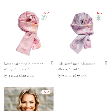
av 5
Rea!
Rea!
Rosa scarf med blommor
Lila scarf med blommor
180×70 ”Sundae”
180×70 ”Paula”
67.17
€
26.87
€
67.17
€
26.87
€
VAT
VAT
VAT
VAT
Rea!