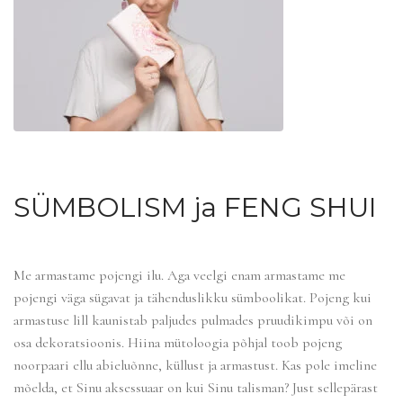
SÜMBOLISM ja FENG SHUI
Me armastame pojengi ilu. Aga veelgi enam armastame me
pojengi väga sügavat ja tähenduslikku sümboolikat. Pojeng kui
armastuse lill kaunistab paljudes pulmades pruudikimpu või on
osa dekoratsioonis. Hiina mütoloogia põhjal toob pojeng
noorpaari ellu abieluõnne, küllust ja armastust. Kas pole imeline
mõelda, et Sinu aksessuaar on kui Sinu talisman? Just sellepärast