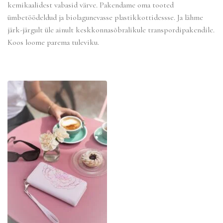
kemikaalidest vabasid värve. Pakendame oma tooted
ümbetöödeldud ja biolagunevasse plastikkottidessse. Ja lähme
järk-järgult üle ainult keskkonnasõbralikule transpordipakendile.
Koos loome parema tuleviku.