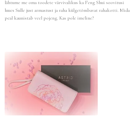
lähtume me oma toodete värvivalikus ka Feng Shui soovitusi
luues Sulle just armastust ja raha külgetõmbavat rahakotti. Mida
peal kaunistab veel pojeng. Kas pole imeline?