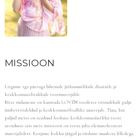
MISSIOON
Liigume iga päevaga lähemale jätkusuutlikule disainile ja
keskkonnasõbralikule toormaterjalile.
Meie südameasi on kasutada LOVÉN toodetes võimalikult palju
ümbertöödeldud ja keskkonnasõbrallike materjale. Täna, kui
paljud meist on seadnud fookuse keskkonnasäästliku toote
arendusse siis meie missioon on toota juba olemasolevatest
materjalidest. Korjame kokku jäägid ja täidame maakera lilledega.