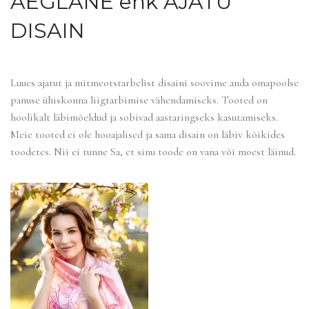
AEGLANE ehk AJATU
DISAIN
Luues ajatut ja mitmeotstarbelist disaini soovime anda omapoolse
panuse ühiskonna liigtarbimise vähendamiseks. Tooted on
hoolikalt läbimõeldud ja sobivad aastaringseks kasutamiseks.
Meie tooted ei ole hooajalised ja sama disain on läbiv kõikides
toodetes. Nii ei tunne Sa, et sinu toode on vana või moest läinud.