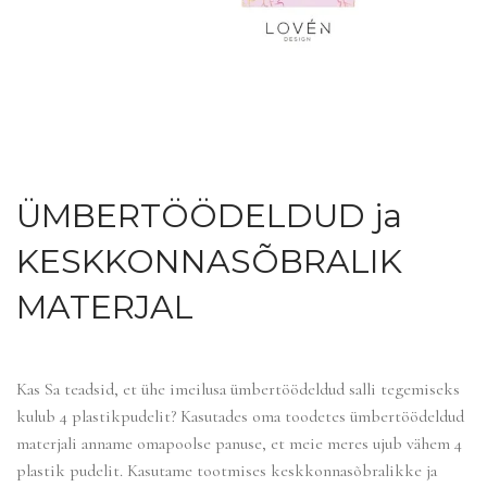
ÜMBERTÖÖDELDUD ja
KESKKONNASÕBRALIK
MATERJAL
Kas Sa teadsid, et ühe imeilusa ümbertöödeldud salli tegemiseks
kulub 4 plastikpudelit? Kasutades oma toodetes ümbertöödeldud
materjali anname omapoolse panuse, et meie meres ujub vähem 4
plastik pudelit. Kasutame tootmises keskkonnasõbralikke ja