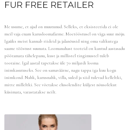
FUR FREE RETAILER
Me usume, et ajad on muutunud. Selleks, et eksisteerida ei ole
meil vaja enam karusloomafarme. Moetööstusel on väga suur mõju.
Igaüks meist kannab riideid ja jalanõusid ning oma valikutega
saame tööstust suunata. Loomanahast tooteid on kantud aastasadu
pööramata tähelepanu, kust ja millistel tingimustel tuleb
tooraine. Igal aastal tapetakse üle 70 miljardi looma
inimkasutuseks. See on samaväärne, nagu tappa iga kuu kogu
inimkond. Nahk, karusnahk, villa, suled ja siid tulevad kelleltki,
mitte milleltki. See võetakse elusolendite küljest nõusolekut
küsimata, varastatakse neilt.