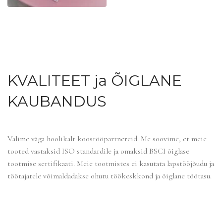
KVALITEET ja ÕIGLANE
KAUBANDUS
Valime väga hoolikalt koostööpartnereid. Me soovime, et meie
tooted vastaksid ISO standardile ja omaksid BSCI õiglase
tootmise sertifikaati. Meie tootmistes ei kasutata lapstööjõudu ja
töötajatele võimaldadakse ohutu töökeskkond ja õiglane töötasu.