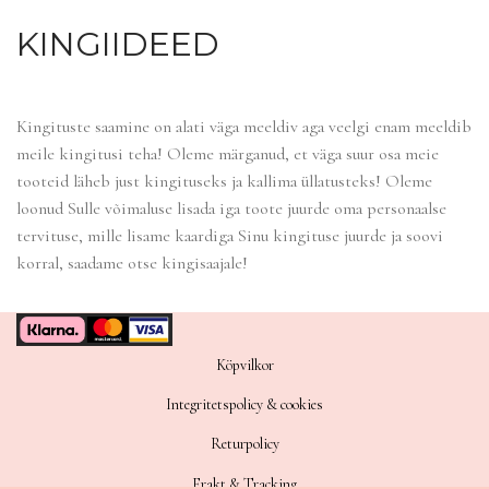
KINGIIDEED
Kingituste saamine on alati väga meeldiv aga veelgi enam meeldib
meile kingitusi teha! Oleme märganud, et väga suur osa meie
tooteid läheb just kingituseks ja kallima üllatusteks! Oleme
loonud Sulle võimaluse lisada iga toote juurde oma personaalse
tervituse, mille lisame kaardiga Sinu kingituse juurde ja soovi
korral, saadame otse kingisaajale!
Köpvilkor
Integritetspolicy & cookies
Returpolicy
Frakt & Tracking